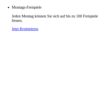
Montags-Freispiele
Jeden Montag können Sie sich auf bis zu 100 Freispiele
freuen.
Jetzt Registrieren