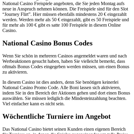
National Casino Freispiele angeboten, die Sie jeden Montag aufs
neue in Anspruch nehmen können. Die Freispiele sind für den Slot
“Journey Flirt”. Hier müssen ebenfalls mindestens 20 € eingezahlt
werden. Werden mehr als 50 € eingezahlt, gibt es 50 Freispiele und
für mehr als 100 € gibt es satte 100 Freispiele in diesem Online
Casino.
National Casino Bonus Codes
Wenn Sie schön in mehreren Casinos angemeldet waren und nach
Werbeaktionen gesucht haben, haben Sie vielleicht bemerkt, dass
oftmals Bonus Codes eingegeben werden müssen, um einen Bonus
zu aktivieren.
In diesem Casino ist dies anders, denn Sie benötigen keinerlei
National Casino Promo Code. Alle Boni lassen sich aktivieren,
indem Sie in den Bereich der Aktionen gehen und dort einen Bonus
auswählen. Sie müssen lediglich die Mindesteinzahlung beachten.
Viel einfacher kann es nicht sein.
Wöchentliche Turniere im Angebot
Das National Casino bietet seinen Kunden einen eigenen Bereich