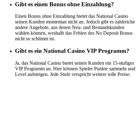
Gibt es einen Bonus ohne Einzahlung?
Einen Bonus ohne Einzahlung bietet das National Casino
seinen Kunden momentan nicht an. Jedoch gibt es zahlreiche
andere Angebote, aus denen Neu- und Bestandskunden
wählen können, weshalb das Fehlen des No Deposit Bonus
nicht so schlimm ist.
Gibt es ein National Casino VIP Programm?
Ja, das National Casino bietet seinen Kunden ein 15-stufiges
VIP Programm an. Hier können Spieler Punkte sammeln und
Level aufsteigen. Jede Stufe verspricht weitere tolle Preise.