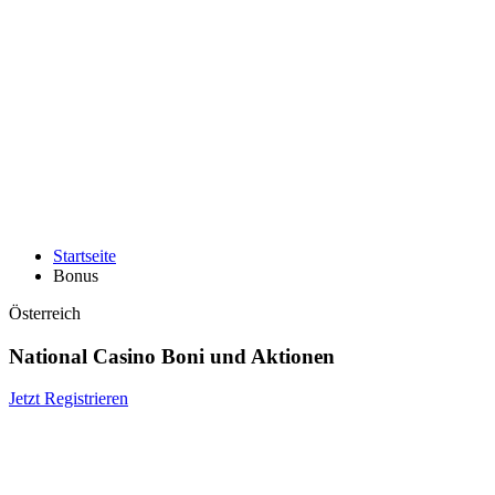
Startseite
Bonus
Österreich
National Casino Boni und Aktionen
Jetzt Registrieren