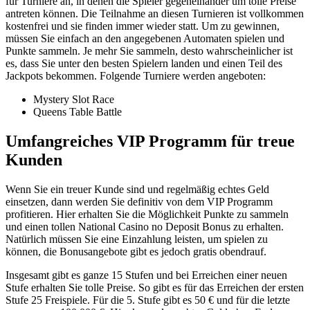
für Turniere an, in denen die Spieler gegeneinander um tolle Preise
antreten können. Die Teilnahme an diesen Turnieren ist vollkommen
kostenfrei und sie finden immer wieder statt. Um zu gewinnen,
müssen Sie einfach an den angegebenen Automaten spielen und
Punkte sammeln. Je mehr Sie sammeln, desto wahrscheinlicher ist
es, dass Sie unter den besten Spielern landen und einen Teil des
Jackpots bekommen. Folgende Turniere werden angeboten:
Mystery Slot Race
Queens Table Battle
Umfangreiches VIP Programm für treue
Kunden
Wenn Sie ein treuer Kunde sind und regelmäßig echtes Geld
einsetzen, dann werden Sie definitiv von dem VIP Programm
profitieren. Hier erhalten Sie die Möglichkeit Punkte zu sammeln
und einen tollen National Casino no Deposit Bonus zu erhalten.
Natürlich müssen Sie eine Einzahlung leisten, um spielen zu
können, die Bonusangebote gibt es jedoch gratis obendrauf.
Insgesamt gibt es ganze 15 Stufen und bei Erreichen einer neuen
Stufe erhalten Sie tolle Preise. So gibt es für das Erreichen der ersten
Stufe 25 Freispiele. Für die 5. Stufe gibt es 50 € und für die letzte