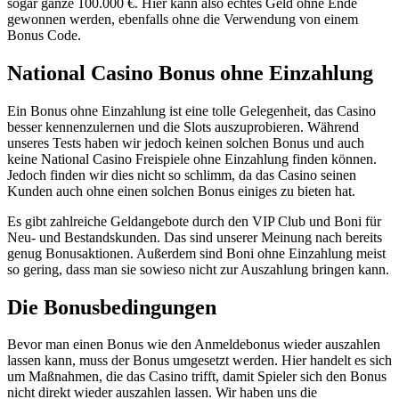
sogar ganze 100.000 €. Hier kann also echtes Geld ohne Ende
gewonnen werden, ebenfalls ohne die Verwendung von einem
Bonus Code.
National Casino Bonus ohne Einzahlung
Ein Bonus ohne Einzahlung ist eine tolle Gelegenheit, das Casino
besser kennenzulernen und die Slots auszuprobieren. Während
unseres Tests haben wir jedoch keinen solchen Bonus und auch
keine National Casino Freispiele ohne Einzahlung finden können.
Jedoch finden wir dies nicht so schlimm, da das Casino seinen
Kunden auch ohne einen solchen Bonus einiges zu bieten hat.
Es gibt zahlreiche Geldangebote durch den VIP Club und Boni für
Neu- und Bestandskunden. Das sind unserer Meinung nach bereits
genug Bonusaktionen. Außerdem sind Boni ohne Einzahlung meist
so gering, dass man sie sowieso nicht zur Auszahlung bringen kann.
Die Bonusbedingungen
Bevor man einen Bonus wie den Anmeldebonus wieder auszahlen
lassen kann, muss der Bonus umgesetzt werden. Hier handelt es sich
um Maßnahmen, die das Casino trifft, damit Spieler sich den Bonus
nicht direkt wieder auszahlen lassen. Wir haben uns die