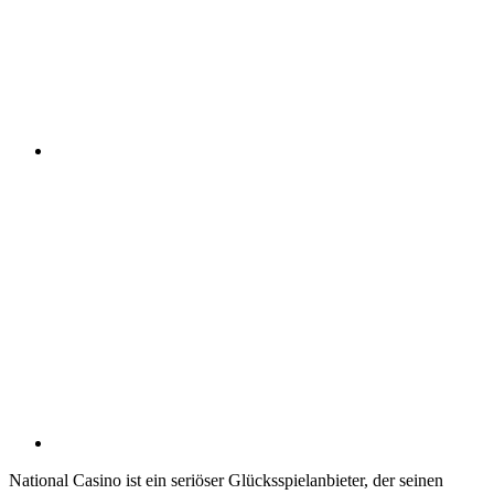
National Casino ist ein seriöser Glücksspielanbieter, der seinen